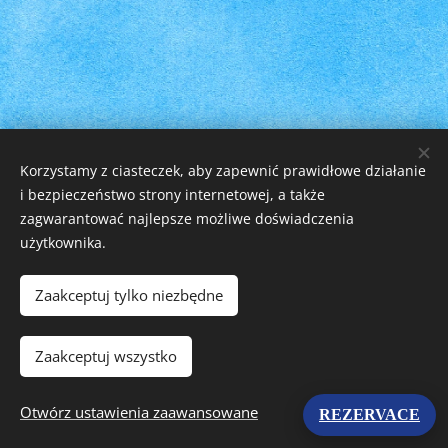
Korzystamy z ciasteczek, aby zapewnić prawidłowe działanie
i bezpieczeństwo strony internetowej, a także
zagwarantować najlepsze możliwe doświadczenia
użytkownika.
Zaakceptuj tylko niezbędne
© 2025 Všechna práva vyhrazena
Vytvořily Černé Lišky s.r.o.
Ciasteczka
Zaakceptuj wszystko
Języki
Otwórz ustawienia zaawansowane
REZERVACE
Čeština
English
Polski
Deutsch