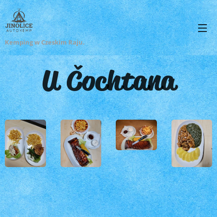
Kemping w Czeskim Raju.
U Čochtana