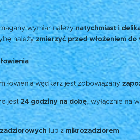
natychmiast i delik
ymagany wymiar należy
zmierzyć przed włożeniem do
rybę należy
łowienia
zapo
m łowienia wędkarz jest zobowiązany
24 godziny na dobę
e jest
, wyłącznie na 
zadziorowych
mikrozadziorem
lub z
.