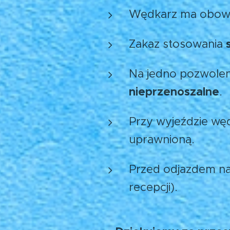
Wędkarz ma obow
Zakaz stosowania
Na jedno pozwolen
nieprzenoszalne
.
Przy wyjeździe wę
uprawnioną.
Przed odjazdem n
recepcji).