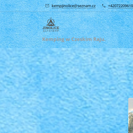
kempjinolice@seznam.cz
+42072209610
Kemping w Czeskim Raju.