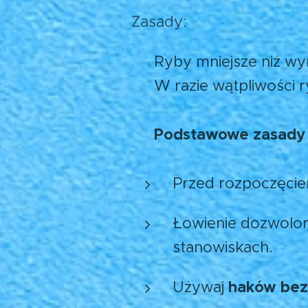
Zasady:
🔹 Ryby mniejsze niż w
🔹 W razie wątpliwości 
Podstawowe zasady 
📜
Przed rozpoczęcie
Łowienie dozwolon
stanowiskach.
haków bez
Używaj