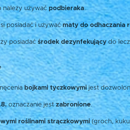
podbieraka
b należy używać
.
maty do odhaczania 
i posiadać i używać
środek dezynfekujący
ży posiadać
do lecz
e
bojkami tyczkowymi
 nęcenia
jest dozwolo
.8.
zabronione
oznaczanie jest
.
owymi roślinami strączkowymi
(groch, kukur