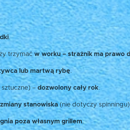
dki
.
w worku – strażnik ma prawo d
eży trzymać
żywca lub martwą rybę
.
dozwolony cały rok
 sztuczne) –
.
zmiany stanowiska
(nie dotyczy spinningu)
ognia poza własnym grillem
.