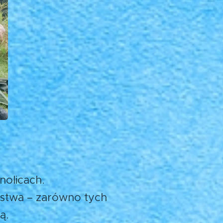
olicach.
rstwa – zarówno tych
ą.