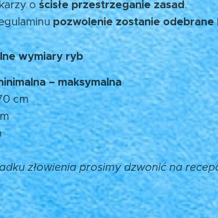
ścisłe przestrzeganie zasad
karzy o
.
pozwolenie zostanie odebrane 
regulaminu
lne wymiary ryb
minimalna – maksymalna
 70 cm
cm
m
adku złowienia prosimy dzwonić na recep