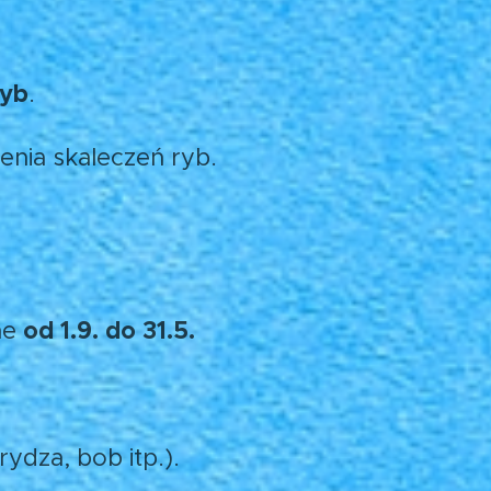
ryb
.
enia skaleczeń ryb.
od 1.9. do 31.5.
ne
ydza, bob itp.).