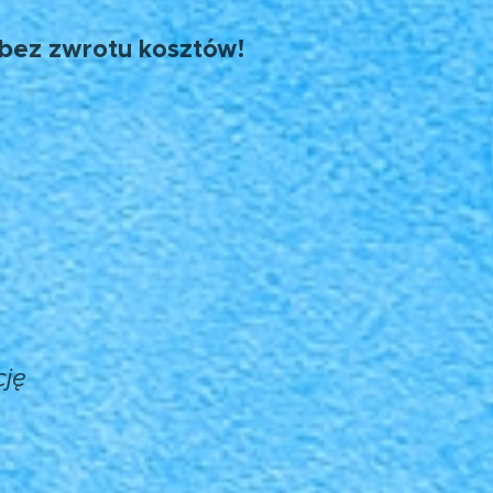
bez zwrotu kosztów!
cję