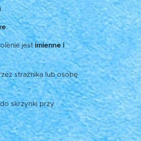
.
we
.
imienne i
lenie jest
zez strażnika lub osobę
 do skrzynki przy