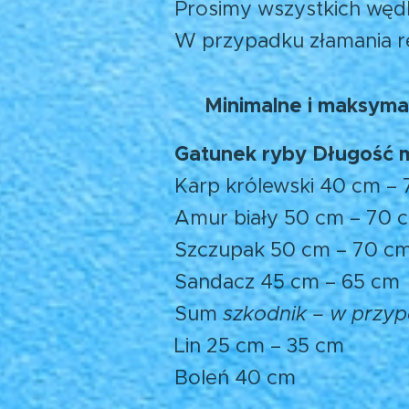
Prosimy wszystkich węd
W przypadku złamania 
Minimalne i maksyma
🐟
Gatunek ryby Długość 
Karp królewski 40 cm –
Amur biały 50 cm – 70 
Szczupak 50 cm – 70 c
Sandacz 45 cm – 65 cm
Sum
szkodnik – w przyp
Lin 25 cm – 35 cm
Boleń 40 cm