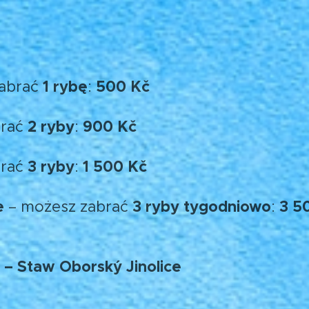
1 rybę
500 Kč
abrać
:
2 ryby
900 Kč
brać
:
3 ryby
1 500 Kč
brać
:
e
3 ryby tygodniowo
3 5
– możesz zabrać
:
 – Staw Oborský Jinolice