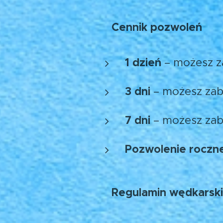
Cennik pozwoleń
💶
1 dzień
– możesz z
3 dni
– możesz za
7 dni
– możesz za
Pozwolenie roczn
Regulamin wędkarski
🎣