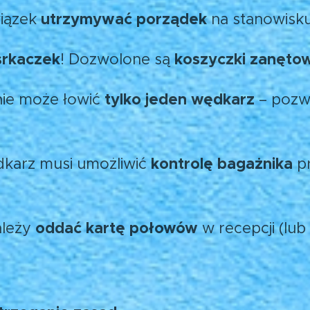
utrzymywać porządek
iązek
na stanowisku
srkaczek
koszyczki zanęto
! Dozwolone są
tylko jeden wędkarz
ie może łowić
– pozwo
kontrolę bagażnika
dkarz musi umożliwić
pr
oddać kartę połowów
ależy
w recepcji (lub