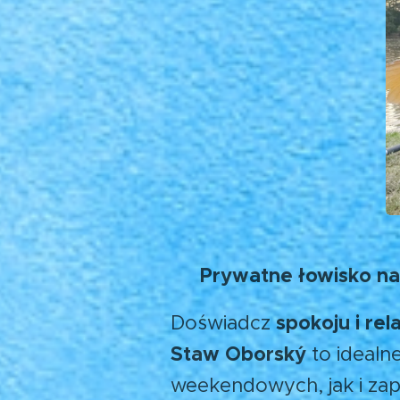
🎣 Prywatne łowisko na 
spokoju i rel
Doświadcz
Staw Oborský
to idealn
weekendowych, jak i zap