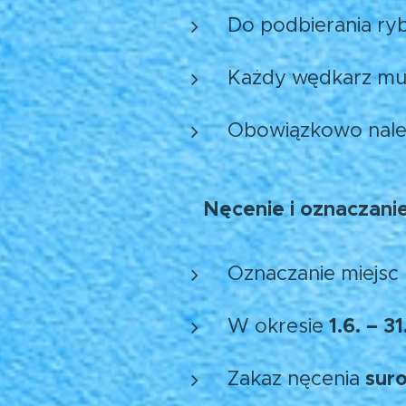
Do podbierania ry
Każdy wędkarz mus
Obowiązkowo nale
Nęcenie i oznaczani
📍
Oznaczanie miejsc
1.6. – 31
W okresie
sur
Zakaz nęcenia