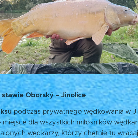
stawie Oborský – Jinolice
aksu
podczas prywatnego wędkowania w Jin
e miejsce dla wszystkich miłośników wędka
alonych wędkarzy, którzy chętnie tu wracaj