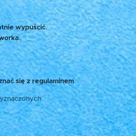
atnie wypuścić
.
 worka
.
znać się z regulaminem
.
wyznaczonych