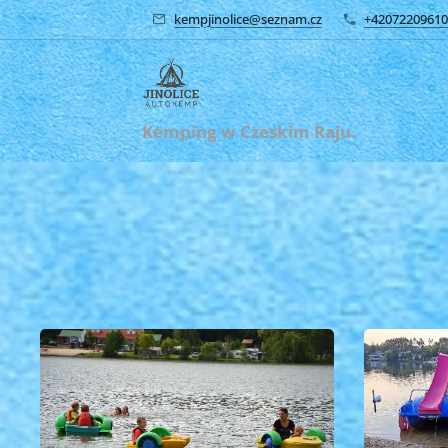
kempjinolice@seznam.cz
+42072209610
Kemping w Czeskim Raju.