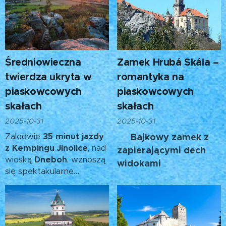
Średniowieczna
Zamek Hrubá Skála –
twierdza ukryta w
romantyka na
piaskowcowych
piaskowcowych
skałach
skałach
2025-10-31
2025-10-31
Zaledwie
35 minut jazdy
Bajkowy zamek z
💞
z Kempingu Jinolice
, nad
zapierającymi dech
wioską
Dneboh
, wznoszą
widokami
się spektakularne
piaskowcowe klify znane
jako
Drábské světničky
–
jedno z najbardziej
niezwykłych i