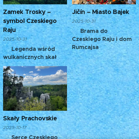
Zamek Trosky –
Jičín – Miasto Bajek
symbol Czeskiego
2025-10-31
Raju
Brama do
🌟
Czeskiego Raju i dom
2025-10-31
Rumcajsa
Legenda wśród
🌋
wulkanicznych skał
Skały Prachovskie
2025-10-17
Serce Czeskiego
🌿