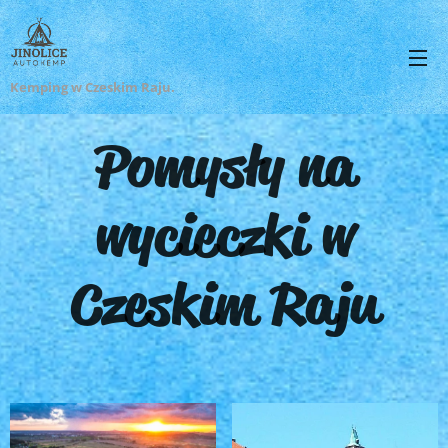
Kemping w Czeskim Raju.
Pomysły na
wycieczki w
Czeskim Raju