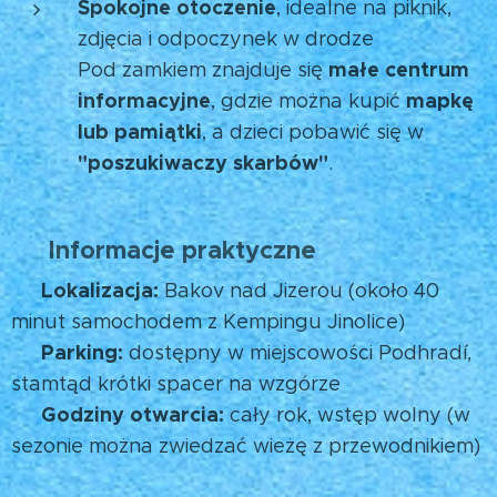
Spokojne otoczenie
, idealne na piknik,
zdjęcia i odpoczynek w drodze
małe centrum
Pod zamkiem znajduje się
informacyjne
mapkę
, gdzie można kupić
lub pamiątki
, a dzieci pobawić się w
"poszukiwaczy skarbów"
. 🗺️
Informacje praktyczne
🕓
Lokalizacja:
📍
Bakov nad Jizerou (około 40
minut samochodem z Kempingu Jinolice)
Parking:
🚗
dostępny w miejscowości Podhradí,
stamtąd krótki spacer na wzgórze
Godziny otwarcia:
🕒
cały rok, wstęp wolny (w
sezonie można zwiedzać wieżę z przewodnikiem)