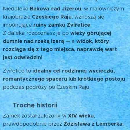
Bakova nad Jizerou
Niedaleko
, w malowniczym
Czeskiego Raju
krajobrazie
, wznoszą się
ruiny zamku Zvířetice
imponujące
.
wieży górującej
Z daleka rozpoznasz je po
dumnie nad rzeką Izerą
widok, który
— a
rozciąga się z tego miejsca, naprawdę wart
jest odwiedzin!
🌄
idealny cel rodzinnej wycieczki,
Zvířetice to
romantycznego spaceru lub krótkiego postoju
podczas podróży po Czeskim Raju.
Trochę historii
🪄
XIV wieku
Zamek został założony w
,
Zdzisława z Lemberka
prawdopodobnie przez
.