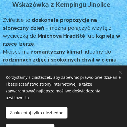
Wskazówka z Kempingu Jinolice
💡
doskonała propozycja na
Zvířetice to
słoneczny dzień
– można połączyć wizytę z
Mnichova Hradiště
kąpielą w
wycieczką do
lub
rzece Izerze
.
romantyczny klimat
Miejsce ma
, idealny do
rodzinnych zdjęć i spokojnych chwil w cieniu
drzew.
🌿
Korzystamy z ciasteczek, aby zapewnić prawidłowe działanie
i bezpieczeństwo strony internetowej, a także
Share
zagwarantować najlepsze możliwe doświadczenia
użytkownika.
Zaakceptuj tylko niezbędne
© 2025 Všechna práva vyhrazena
Vytvořily Černé Lišky s.r.o.
Ciasteczka