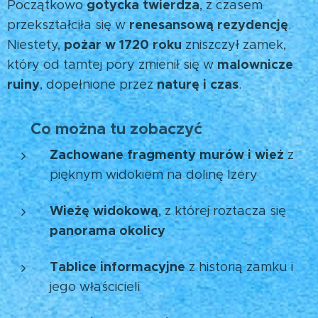
gotycka twierdza
Początkowo
, z czasem
renesansową rezydencję
przekształciła się w
.
pożar w 1720 roku
Niestety,
zniszczył zamek,
malownicze
który od tamtej pory zmienił się w
ruiny
naturę i czas
, dopełnione przez
.
Co można tu zobaczyć
🧭
Zachowane fragmenty murów i wież
z
pięknym widokiem na dolinę Izery
Wieżę widokową
, z której roztacza się
panorama okolicy
Tablice informacyjne
z historią zamku i
jego właścicieli