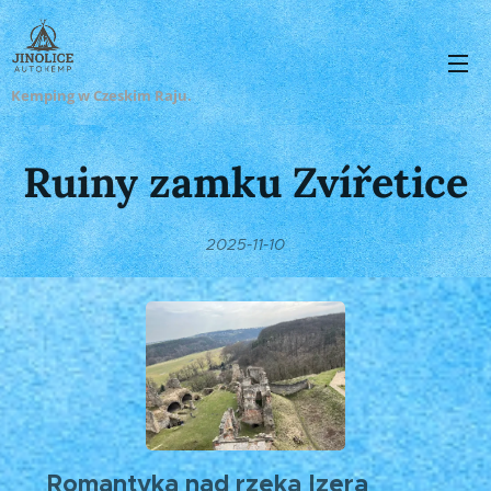
Kemping w Czeskim Raju.
Ruiny zamku Zvířetice
2025-11-10
Romantyka nad rzeką Izerą
🌳