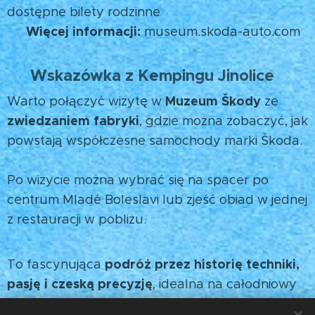
dostępne bilety rodzinne
Więcej informacji:
🌐
museum.skoda-auto.com
Wskazówka z Kempingu Jinolice
💡
Muzeum Škody
Warto połączyć wizytę w
ze
zwiedzaniem fabryki
, gdzie można zobaczyć, jak
powstają współczesne samochody marki Škoda.
🏭
Po wizycie można wybrać się na spacer po
centrum Mladé Boleslavi lub zjeść obiad w jednej
z restauracji w pobliżu.
podróż przez historię techniki,
To fascynująca
pasję i czeską precyzję
, idealna na całodniowy
wypad z Kempingu Jinolice. 🚗✨