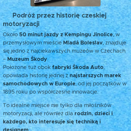
Podróż przez historię czeskiej
🏁
motoryzacji
50 minut jazdy z Kempingu Jinolice
Około
, w
Mladá Boleslav
przemysłowym mieście
, znajduje
się jedno z najciekawszych muzeów w Czechach
Muzeum Škody
–
.
fabryki Škoda Auto
Położone tuż obok
,
najstarszych marek
opowiada historię jednej z
samochodowych w Europie
, od jej początków w
1895 roku po współczesne innowacje. 🚙
To idealne miejsce nie tylko dla miłośników
rodzin, dzieci i
motoryzacji, ale również dla
każdego, kto interesuje się techniką i
designem
.