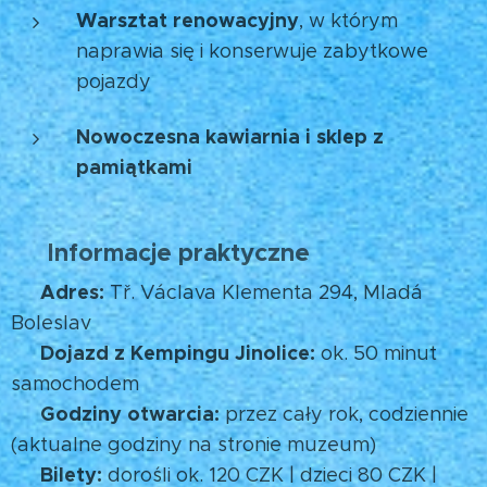
Warsztat renowacyjny
, w którym
naprawia się i konserwuje zabytkowe
pojazdy
Nowoczesna kawiarnia i sklep z
pamiątkami
Informacje praktyczne
🧭
Adres:
📍
Tř. Václava Klementa 294, Mladá
Boleslav
Dojazd z Kempingu Jinolice:
🚗
ok. 50 minut
samochodem
Godziny otwarcia:
🕒
przez cały rok, codziennie
(aktualne godziny na stronie muzeum)
Bilety:
🎟️
dorośli ok. 120 CZK | dzieci 80 CZK |