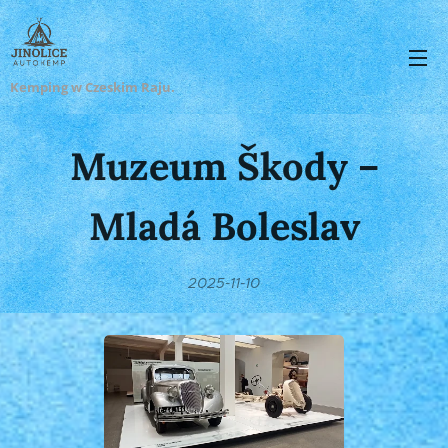
Kemping w Czeskim Raju.
Muzeum Škody –
Mladá Boleslav
2025-11-10