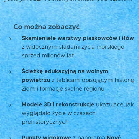
🌍
Co można zobaczyć
🪨
Skamieniałe warstwy piaskowców i iłów
z widocznymi śladami życia morskiego
sprzed milionów lat
Ścieżkę edukacyjną na wolnym
powietrzu
z tablicami opisującymi historię
Ziemi i formacje skalne regionu
Modele 3D i rekonstrukcje
ukazujące, jak
wyglądało życie w czasach
prehistorycznych
Punkty widokowe
Nové
z panoramą