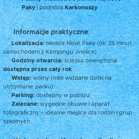
Paky
Karkonoszy
i podnóża
Informacje praktyczne
🧭
Lokalizacja:
📍
okolice Nové Paky (ok. 25 minut
samochodem z Kempingu Jinolice)
Godziny otwarcia:
🕒
ścieżka zewnętrzna
dostępna przez cały rok
Wstęp:
🎟️
wolny (mile widziane datki na
utrzymanie parku)
Parking:
🚗
dostępny w pobliżu
Zalecane:
👟
wygodne obuwie i aparat
fotograficzny – idealne miejsce dla rodzin i grup
szkolnych