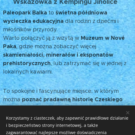
Wskazówka z Kempingu Jinolice
💡
Paleopark Balka
świetna półdniowa
to
wycieczka edukacyjna
dla rodzin z dziećmi i
miłośników przyrody.
Muzeum w Nové
Warto połączyć ją z wizytą w
Paka
, gdzie można zobaczyć więcej
skamieniałości, minerałów i eksponatów
prehistorycznych
, lub zatrzymać się w jednej z
lokalnych kawiarni. ☕
To spokojne i fascynujące miejsce, w którym
poznać pradawną historię Czeskiego
można
Raju
i odkryć piękno geologii w naturze. 🦕
Korzystamy z ciasteczek, aby zapewnić prawidłowe działanie
i bezpieczeństwo strony internetowej, a także
Share
zagwarantować najlepsze możliwe doświadczenia