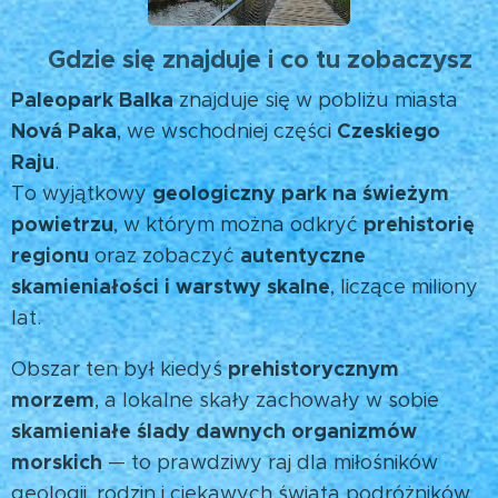
Gdzie się znajduje i co tu zobaczysz
📍
Paleopark Balka
znajduje się w pobliżu miasta
Nová Paka
Czeskiego
, we wschodniej części
Raju
.
geologiczny park na świeżym
To wyjątkowy
powietrzu
prehistorię
, w którym można odkryć
regionu
autentyczne
oraz zobaczyć
skamieniałości i warstwy skalne
, liczące miliony
lat.
prehistorycznym
Obszar ten był kiedyś
morzem
, a lokalne skały zachowały w sobie
skamieniałe ślady dawnych organizmów
morskich
— to prawdziwy raj dla miłośników
geologii, rodzin i ciekawych świata podróżników.