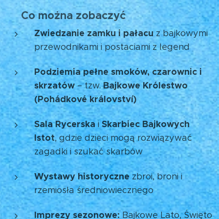
Co można zobaczyć
🏰
Zwiedzanie zamku i pałacu
z bajkowymi
przewodnikami i postaciami z legend
Podziemia pełne smoków, czarownic i
skrzatów
Bajkowe Królestwo
– tzw.
(Pohádkové království)
Sala Rycerska
Skarbiec Bajkowych
i
Istot
, gdzie dzieci mogą rozwiązywać
zagadki i szukać skarbów
Wystawy historyczne
zbroi, broni i
rzemiosła średniowiecznego
Imprezy sezonowe:
Bajkowe Lato, Święto