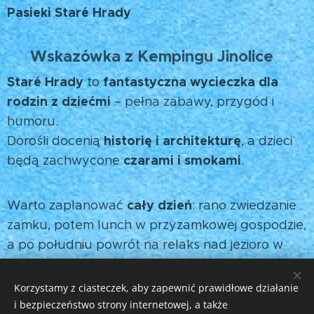
Pasieki Staré Hrady
Wskazówka z Kempingu Jinolice
💡
Staré Hrady
fantastyczna wycieczka dla
to
rodzin z dziećmi
– pełna zabawy, przygód i
humoru.
historię i architekturę
Dorośli docenią
, a dzieci
czarami i smokami
będą zachwycone
.
cały dzień
Warto zaplanować
: rano zwiedzanie
zamku, potem lunch w przyzamkowej gospodzie,
a po południu powrót na relaks nad jezioro w
Jinolicach. 🌳✨
Korzystamy z ciasteczek, aby zapewnić prawidłowe działanie
i bezpieczeństwo strony internetowej, a także