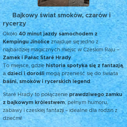
Bajkowy świat smoków, czarów i
🐉
rycerzy
40 minut jazdy samochodem z
Około
Kempingu Jinolice
znajduje się jedno z
najbardziej magicznych miejsc w Czeskim Raju –
Zamek i Pałac Staré Hrady
.
historia spotyka się z fantazją
To miejsce, gdzie
,
dzieci i dorośli
a
mogą przenieść się do świata
baśni, smoków i rycerskich legend
. ✨
prawdziwego zamku
Staré Hrady to połączenie
z bajkowym królestwem
, pełnym humoru,
zabawy i czeskiej fantazji – idealne dla rodzin z
dziećmi! 👨‍👩‍👧‍👦