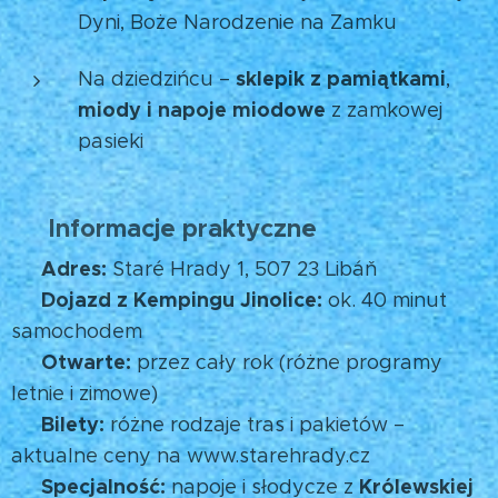
Dyni, Boże Narodzenie na Zamku 🎃🎄
sklepik z pamiątkami
Na dziedzińcu –
,
miody i napoje miodowe
z zamkowej
pasieki 🍯
Informacje praktyczne
🧭
Adres:
📍
Staré Hrady 1, 507 23 Libáň
Dojazd z Kempingu Jinolice:
🚗
ok. 40 minut
samochodem
Otwarte:
🕒
przez cały rok (różne programy
letnie i zimowe)
Bilety:
🎟️
różne rodzaje tras i pakietów –
aktualne ceny na www.starehrady.cz
Specjalność:
Królewskiej
🍯
napoje i słodycze z