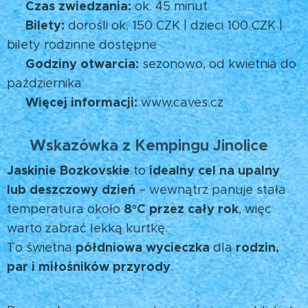
Czas zwiedzania:
🕒
ok. 45 minut
Bilety:
🎟️
dorośli ok. 150 CZK | dzieci 100 CZK |
bilety rodzinne dostępne
Godziny otwarcia:
🕓
sezonowo, od kwietnia do
października
Więcej informacji:
🌐
www.caves.cz
Wskazówka z Kempingu Jinolice
💡
Jaskinie Bozkovskie
idealny cel na upalny
to
lub deszczowy dzień
– wewnątrz panuje stała
8°C przez cały rok
temperatura około
, więc
warto zabrać lekką kurtkę. 🧥
półdniowa wycieczka
rodzin,
To świetna
dla
par i miłośników przyrody
.