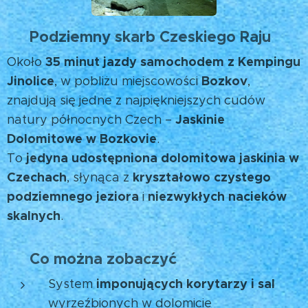
Podziemny skarb Czeskiego Raju
🌌
35 minut jazdy samochodem z Kempingu
Około
Jinolice
Bozkov
, w pobliżu miejscowości
,
znajdują się jedne z najpiękniejszych cudów
Jaskinie
natury północnych Czech –
Dolomitowe w Bozkovie
.
jedyna udostępniona dolomitowa jaskinia w
To
Czechach
kryształowo czystego
, słynąca z
podziemnego jeziora
niezwykłych nacieków
i
skalnych
. 💧
Co można zobaczyć
💎
imponujących korytarzy i sal
System
wyrzeźbionych w dolomicie