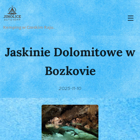
Kemping w Czeskim Raju.
Jaskinie Dolomitowe w
Bozkovie
2025-11-10