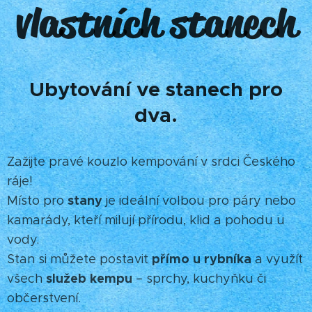
vlastních stanech
Ubytování ve stanech pro
dva.
Zažijte pravé kouzlo kempování v srdci Českého
ráje!
stany
Místo pro
je ideální volbou pro páry nebo
kamarády, kteří milují přírodu, klid a pohodu u
vody.
přímo u rybníka
Stan si můžete postavit
a využít
služeb kempu
všech
– sprchy, kuchyňku či
občerstvení.