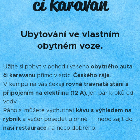
či karavan
Ubytování ve vlastním
obytném voze.
obytného auta
Užijte si pobyt v pohodlí vašeho
či karavanu
Českého ráje
přímo v srdci
.
rovná travnatá stání s
V kempu na vás čekají
připojením na elektřinu (12 A)
, jen pár kroků od
vody.
kávu s výhledem na
Ráno si můžete vychutnat
rybník
a večer posedět u ohně 🔥 nebo zajít do
naší restaurace
na něco dobrého.