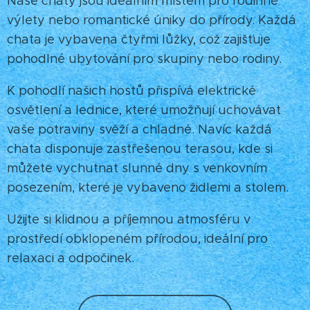
Naše chaty jsou ideálním místem pro rodinné
výlety nebo romantické úniky do přírody. Každá
chata je vybavena čtyřmi lůžky, což zajišťuje
pohodlné ubytování pro skupiny nebo rodiny.
K pohodlí našich hostů přispívá elektrické
osvětlení a lednice, které umožňují uchovávat
vaše potraviny svěží a chladné. Navíc každá
chata disponuje zastřešenou terasou, kde si
můžete vychutnat slunné dny s venkovním
posezením, které je vybaveno židlemi a stolem.
Užijte si klidnou a příjemnou atmosféru v
prostředí obklopeném přírodou, ideální pro
relaxaci a odpočinek.