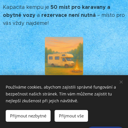
50 míst pro karavany a
Kapacita kempu je
obytné vozy
rezervace není nutná
a
– místo pro
vás vždy najdeme! 🌳☕️
Používáme cookies, abychom zajistili správné fungování a
bezpečnost našich stránek. Tím vám můžeme zajistit tu
© 2025 Všechna práva vyhrazena
nejlepší zkušenost při jejich návštěvě.
Vytvořil:
https://www.siftanc.com
Cookies
Přijmout nezbytné
Přijmout vše
Jazyky